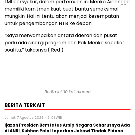
LMI bersyukur, dalam pertemuan ini Menko Airlangga
memiliki komitmen kuat buat bantu semaksimal
mungkin. Hal ini tentu akan menjadi kesempatan
untuk pengembangan NTB ke depan.
“Saya menyampaikan antara daerah dan pusat
perlu ada sinergi program dan Pak Menko sepakat
soal itu,” tukasnya.( Red )
Berita ini 30 kali dibaca
BERITA TERKAIT
Jumat, 7 Agustus 2026 - 21:01 WIB
Ijazah Presiden Berstatus Arsip Negara Seharusnya Ada
di ANRI, Subhan Palal Laporkan Jokowi Tindak Pidana