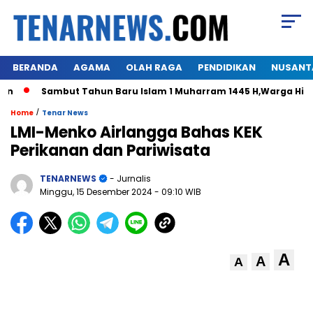
BERANDA
AGAMA
OLAH RAGA
PENDIDIKAN
NUSANT
Sambut Tahun Baru Islam 1 Muharram 1445 H,Warga Himalo
/
Home
Tenar News
LMI-Menko Airlangga Bahas KEK
Perikanan dan Pariwisata
TENARNEWS
- Jurnalis
Minggu, 15 Desember 2024
- 09:10 WIB
A
A
A