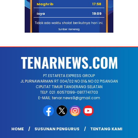
Maghrib
17:58
Isya
19:09
Tidak ada waktu sholat berikutnya hari ini.
Sumber: Kemenag
PT.ESTAFETA EXPRESS GROUP
JL.PURNAWARMAN RT 004/02 NO 01& NO 02 PISANGAN
CIPUTAT TIMUR TANGERANG SELATAN
TELP. 021 .60571399-0817741703
E-MAIL: tenar.news9@gmail.com
HOME
SUSUNAN PENGURUS
TENTANG KAMI