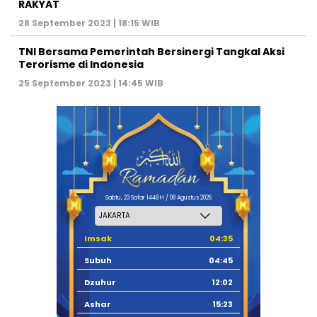
RAKYAT
28 September 2023 | 18:15 WIB
TNI Bersama Pemerintah Bersinergi Tangkal Aksi
Terorisme di Indonesia
25 September 2023 | 14:45 WIB
Sabtu, 23 Safar 1448 H / 08 Agustus 2026
Imsak
04:35
Subuh
04:45
Dzuhur
12:02
Ashar
15:23