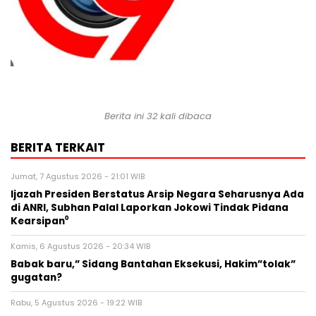
Berita ini 32 kali dibaca
BERITA TERKAIT
Jumat, 7 Agustus 2026 - 21:01 WIB
Ijazah Presiden Berstatus Arsip Negara Seharusnya Ada
di ANRI, Subhan Palal Laporkan Jokowi Tindak Pidana
Kearsipan⁰
Kamis, 6 Agustus 2026 - 20:34 WIB
Babak baru,” Sidang Bantahan Eksekusi, Hakim”tolak”
gugatan?
Rabu, 5 Agustus 2026 - 19:22 WIB