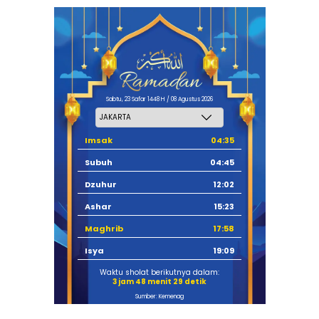
Sabtu, 23 Safar 1448 H / 08 Agustus 2026
Imsak
04:35
Subuh
04:45
Dzuhur
12:02
Ashar
15:23
Maghrib
17:58
Isya
19:09
Waktu sholat berikutnya dalam:
3 jam 48 menit 28 detik
Sumber: Kemenag