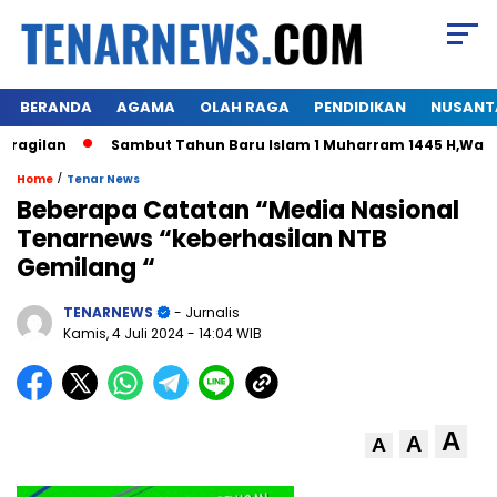
BERANDA
AGAMA
OLAH RAGA
PENDIDIKAN
NUSANT
ilan
Sambut Tahun Baru Islam 1 Muharram 1445 H,Warga H
/
Home
Tenar News
Beberapa Catatan “Media Nasional
Tenarnews “keberhasilan NTB
Gemilang “
TENARNEWS
- Jurnalis
Kamis, 4 Juli 2024
- 14:04 WIB
A
A
A