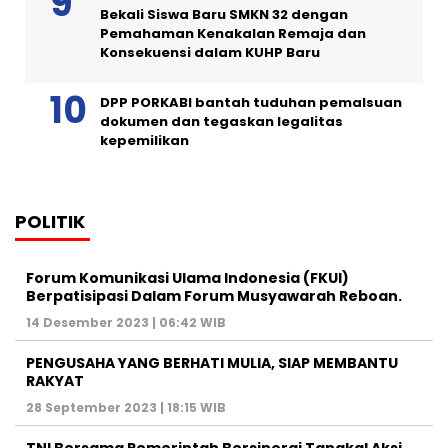
Bekali Siswa Baru SMKN 32 dengan
Pemahaman Kenakalan Remaja dan
Konsekuensi dalam KUHP Baru
DPP PORKABI bantah tuduhan pemalsuan
dokumen dan tegaskan legalitas
kepemilikan
POLITIK
Forum Komunikasi Ulama Indonesia (FKUI)
Berpatisipasi Dalam Forum Musyawarah Reboan.
14 Desember 2023 | 06:42 WIB
PENGUSAHA YANG BERHATI MULIA, SIAP MEMBANTU
RAKYAT
28 September 2023 | 18:15 WIB
TNI Bersama Pemerintah Bersinergi Tangkal Aksi