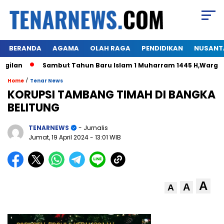
BERANDA
AGAMA
OLAH RAGA
PENDIDIKAN
NUSANT
n
Sambut Tahun Baru Islam 1 Muharram 1445 H,Warga Hima
/
Home
Tenar News
KORUPSI TAMBANG TIMAH DI BANGKA
BELITUNG
TENARNEWS
- Jurnalis
Jumat, 19 April 2024
- 13:01 WIB
A
A
A