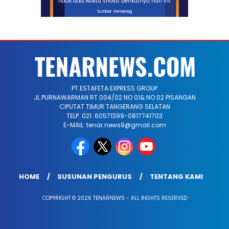
Tidak ada waktu sholat berikutnya hari ini.
Sumber: Kemenag
PT.ESTAFETA EXPRESS GROUP
JL.PURNAWARMAN RT 004/02 NO 01& NO 02 PISANGAN
CIPUTAT TIMUR TANGERANG SELATAN
TELP. 021 .60571399-0817741703
E-MAIL: tenar.news9@gmail.com
HOME
SUSUNAN PENGURUS
TENTANG KAMI
COPYRIGHT © 2026 TENARNEWS - ALL RIGHTS RESERVED