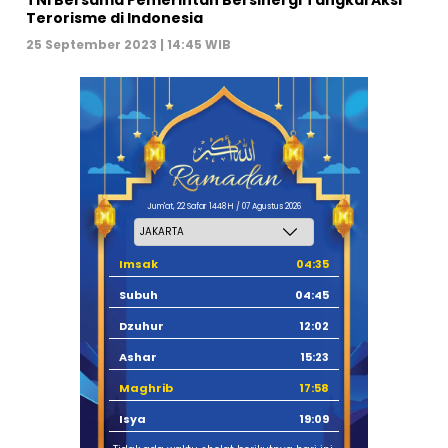
Terorisme di Indonesia
25 September 2023 | 14:45 WIB
Jum'at, 22 Safar 1448 H / 07 Agustus 2026
Imsak
04:35
Subuh
04:45
Dzuhur
12:02
Ashar
15:23
Maghrib
17:58
Isya
19:09