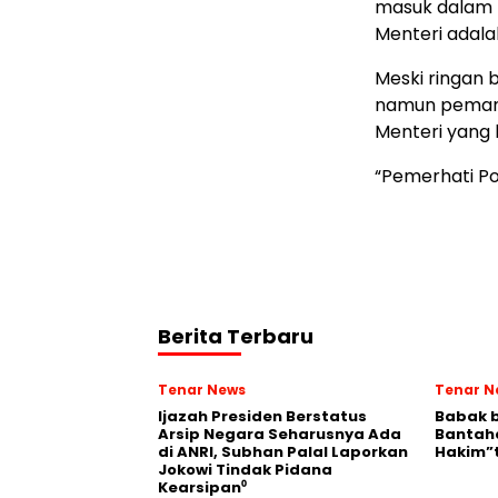
masuk dalam 
Menteri adal
Meski ringan 
namun pemangg
Menteri yang 
“Pemerhati Po
Berita Terbaru
Tenar News
Tenar N
Ijazah Presiden Berstatus
Babak b
Arsip Negara Seharusnya Ada
Bantaha
di ANRI, Subhan Palal Laporkan
Hakim”
Jokowi Tindak Pidana
Kearsipan⁰