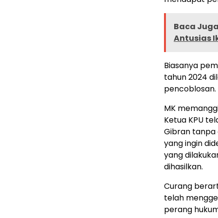
Baca Juga 
Antusias 
Biasanya pemb
tahun 2024 di
pencoblosan. In
MK memanggil
Ketua KPU te
Gibran tanpa 
yang ingin di
yang dilakuka
dihasilkan.
Curang berart
telah mengge
perang hukum 