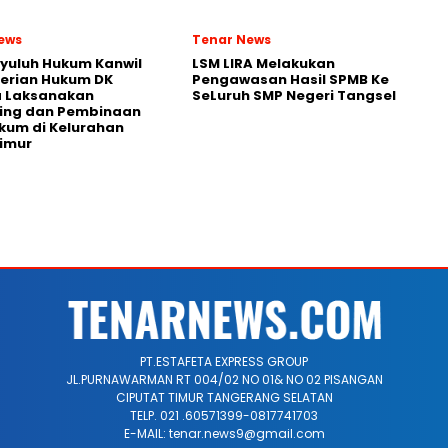
ews
Tenar News
yuluh Hukum Kanwil
LSM LIRA Melakukan
erian Hukum DK
Pengawasan Hasil SPMB Ke
a Laksanakan
SeLuruh SMP Negeri Tangsel
ring dan Pembinaan
kum di Kelurahan
imur
PT.ESTAFETA EXPRESS GROUP
JL.PURNAWARMAN RT 004/02 NO 01& NO 02 PISANGAN
CIPUTAT TIMUR TANGERANG SELATAN
TELP. 021 .60571399-0817741703
E-MAIL: tenar.news9@gmail.com