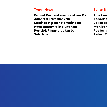
Tenar News
Tenar N
Kanwil Kementerian Hukum DK
Tim Pen
Jakarta Laksanakan
Kement
Monitoring dan Pembinaan
Jakart
Posbankum di Kelurahan
Monito
Pondok Pinang Jakarta
Posban
Selatan
Tebet T