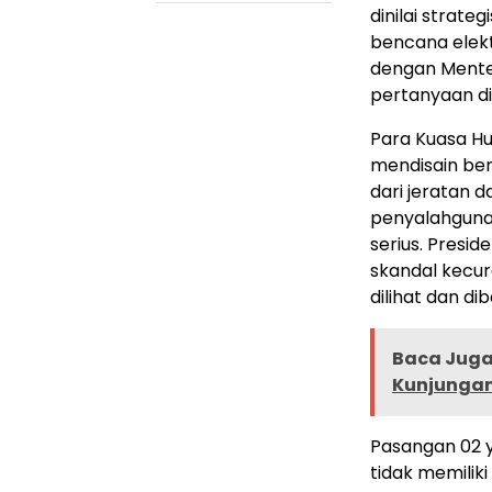
dinilai strat
bencana elekt
dengan Menter
pertanyaan di
Para Kuasa H
mendisain be
dari jeratan 
penyalahguna
serius. Presid
skandal kecur
dilihat dan di
Baca Juga 
Kunjungan
Pasangan 02 y
tidak memiliki