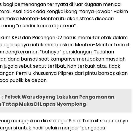
egis bagi pemenangan ternyata di luar dugaan menjadi
oral. Asal tidak ada kongkalikong “tanya-jawab” Hakim
i maka Menteri-Menteri itu akan stress dicecari
 ruang “mundur kena maju kena”.
ukum KPU dan Pasangan 02 harus memutar otak dalam
rbagai upaya untuk melepaskan Menteri-Menter terkait
dan cengkeraman “bahaya” persidangan. Tuduhan
an dana bansos saat kampanye merupakan masalah
en juga disebut sebut terlibat. Nah terkuak atau tidak
angan Pemilu khususnya Pilpres dari pintu bansos akan
baca publik ke depan.
:
Polsek Warudoyong Lakukan Pengamanan
 Tatap Muka Di Lapas Nyomplong
ang mengajukan diri sebagai Pihak Terkait sebenarnya
 urgensi untuk hadir selain menjadi “pengacau