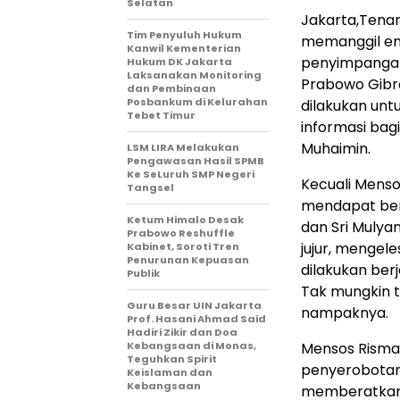
Selatan
Jakarta,Tenar
Tim Penyuluh Hukum
memanggil em
Kanwil Kementerian
penyimpangan
Hukum DK Jakarta
Laksanakan Monitoring
Prabowo Gibra
dan Pembinaan
Posbankum di Kelurahan
dilakukan unt
Tebet Timur
informasi bag
Muhaimin.
LSM LIRA Melakukan
Pengawasan Hasil SPMB
Ke SeLuruh SMP Negeri
Kecuali Menso
Tangsel
mendapat beri
Ketum Himalo Desak
dan Sri Muly
Prabowo Reshuffle
jujur, mengel
Kabinet, Soroti Tren
Penurunan Kepuasan
dilakukan ber
Publik
Tak mungkin t
Guru Besar UIN Jakarta
nampaknya.
Prof. Hasani Ahmad Said
Hadiri Zikir dan Doa
Kebangsaan di Monas,
Mensos Risma 
Teguhkan Spirit
penyerobotan
Keislaman dan
Kebangsaan
memberatkan M