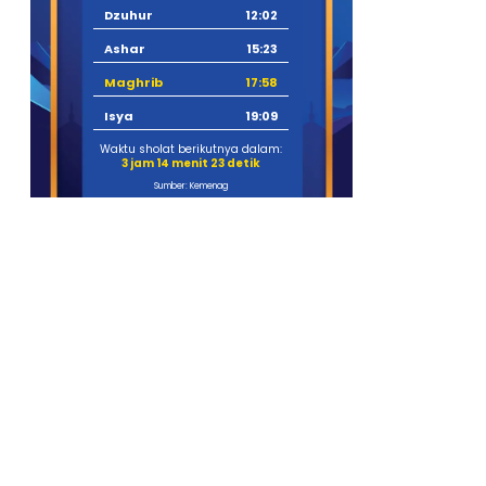
Dzuhur
12:02
Ashar
15:23
Maghrib
17:58
Isya
19:09
Waktu sholat berikutnya dalam:
3 jam 14 menit 22 detik
Sumber: Kemenag