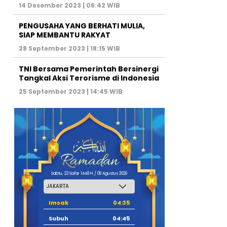
14 Desember 2023 | 06:42 WIB
PENGUSAHA YANG BERHATI MULIA,
SIAP MEMBANTU RAKYAT
28 September 2023 | 18:15 WIB
TNI Bersama Pemerintah Bersinergi
Tangkal Aksi Terorisme di Indonesia
25 September 2023 | 14:45 WIB
Sabtu, 23 Safar 1448 H / 08 Agustus 2026
Imsak
04:35
Subuh
04:45