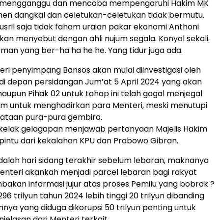
” mengganggu dan mencoba mempengaruhi Hakim MK
en dangkal dan celetukan-celetukan tidak bermutu.
Yusril saja tidak faham uraian pakar ekonomi Anthoni
an menyebut dengan ahli nujum segala. Konyol sekali.
tman yang ber-ha ha he he. Yang tidur juga ada.
ri penyimpang Bansos akan mulai diinvestigasi oleh
 di depan persidangan Jum’at 5 April 2024 yang akan
aupun Pihak 02 untuk tahap ini telah gagal menjegal
m untuk menghadirkan para Menteri, meski menutupi
ataan pura-pura gembira.
 kelak gelagapan menjawab pertanyaan Majelis Hakim
pintu dari kekalahan KPU dan Prabowo Gibran.
adalah hari sidang terakhir sebelum lebaran, maknanya
nteri akankah menjadi parcel lebaran bagi rakyat
kan informasi jujur atas proses Pemilu yang bobrok ?
6 trilyun tahun 2024 lebih tinggi 20 trilyun dibanding
nya yang diduga dikorupsi 50 trilyun penting untuk
elasan dari Menteri terkait.