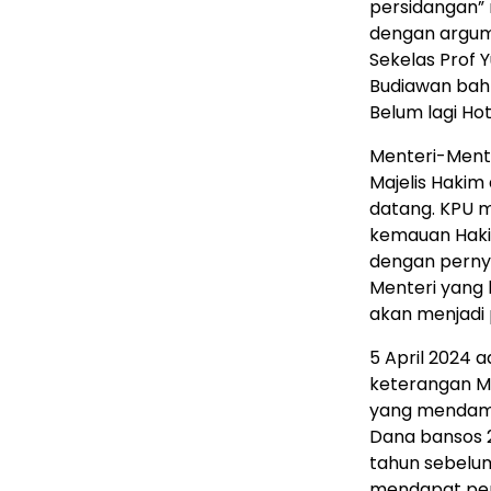
persidangan
dengan argum
Sekelas Prof 
Budiawan bahk
Belum lagi Ho
Menteri-Mente
Majelis Hakim
datang. KPU m
kemauan Haki
dengan perny
Menteri yang
akan menjadi 
5 April 2024 
keterangan Me
yang mendamba
Dana bansos 29
tahun sebelum
mendapat penj