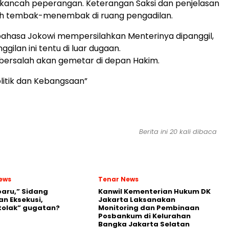
kancah peperangan. Keterangan Saksi dan penjelasan
ah tembak-menembak di ruang pengadilan.
bahasa Jokowi mempersilahkan Menterinya dipanggil,
ilan ini tentu di luar dugaan.
bersalah akan gemetar di depan Hakim.
litik dan Kebangsaan”
Berita ini 20 kali dibaca
ews
Tenar News
aru,” Sidang
Kanwil Kementerian Hukum DK
n Eksekusi,
Jakarta Laksanakan
tolak” gugatan?
Monitoring dan Pembinaan
Posbankum di Kelurahan
Bangka Jakarta Selatan