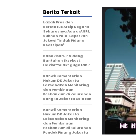
Berita Terkait
Ijazah Presiden
Berstatus Arsip Negara
Seharusnya Ada di ANRI,
Subhan Palal Laporkan
Jokowi Tindak Pidana
Kearsipan⁰
Babak baru,” Sidang
Bantahan Eksekusi,
Hakim”tolak” gugatan?
Kanwil Kementerian
Hukum DK Jakarta
Laksanakan Monitoring
dan Pembinaan
Posbankum di Kelurahan
Bangka Jakarta Selatan
Kanwil Kementerian
Hukum DK Jakarta
Laksanakan Monitoring
dan Pembinaan
Posbankum di Kelurahan
Pondok Pinang Jakarta