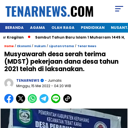
BERANDA
AGAMA
OLAH RAGA
PENDIDIKAN
NUSANT
ragilan
Sambut Tahun Baru Islam 1 Muharram 1445 H,Warga
/
/
/
/
Home
Ekonomi
Hukum
Liputan Utama
Tenar News
Musyawarah desa serah terima
(MDST) pekerjaan dana desa tahun
2021 telah di laksanakan.
TENARNEWS
- Jurnalis
Minggu, 15 Mei 2022
- 04:20 WIB