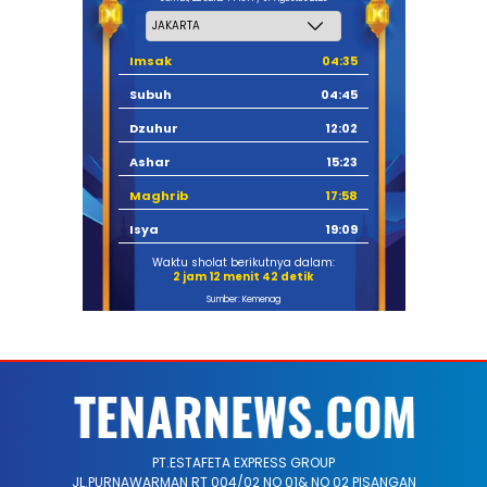
Imsak
04:35
Subuh
04:45
Dzuhur
12:02
Ashar
15:23
Maghrib
17:58
Isya
19:09
Waktu sholat berikutnya dalam:
2 jam 12 menit 42 detik
Sumber: Kemenag
PT.ESTAFETA EXPRESS GROUP
JL.PURNAWARMAN RT 004/02 NO 01& NO 02 PISANGAN