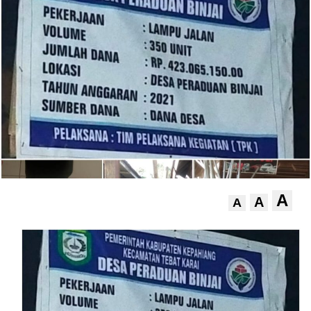
A
A
A