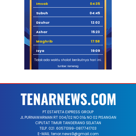
Imsak
04:35
Subuh
04:45
Dzuhur
12:02
Ashar
15:23
Maghrib
17:58
Isya
19:09
Tidak ada waktu sholat berikutnya hari ini.
Sumber: Kemenag
PT.ESTAFETA EXPRESS GROUP
JL.PURNAWARMAN RT 004/02 NO 01& NO 02 PISANGAN
CIPUTAT TIMUR TANGERANG SELATAN
TELP. 021 .60571399-0817741703
E-MAIL: tenar.news9@gmail.com