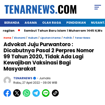
BERANDA
AGAMA
OLAH RAGA
PENDIDIKAN
NUSANT
ilan
Sambut Tahun Baru Islam 1 Muharram 1445 H,Warga Hi
/
/
/
/
/
Home
Ekonomi
Hukum
Liputan Utama
Politik
Tenar News
Advokat Juju Purwantoro :
Dicabutnya Pasal 2 Perpres Nomor
99 Tahun 2020, Tidak Ada Lagi
Kewajiban Vaksinasi Bagi
Masyarakat
TENARNEWS
- Jurnalis
Rabu, 27 April 2022
- 09:06 WIB