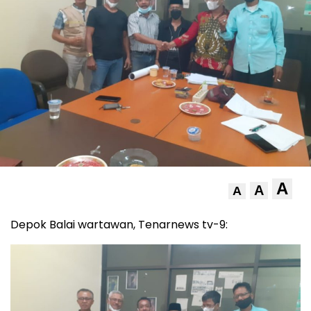
A
A
A
Depok Balai wartawan, Tenarnews tv-9: