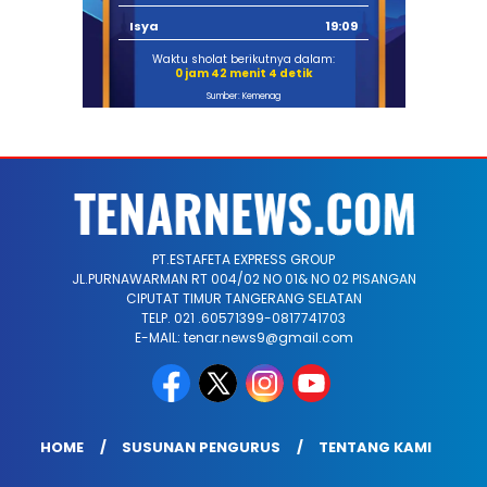
Isya
19:09
Waktu sholat berikutnya dalam:
0 jam 42 menit 3 detik
Sumber: Kemenag
PT.ESTAFETA EXPRESS GROUP
JL.PURNAWARMAN RT 004/02 NO 01& NO 02 PISANGAN
CIPUTAT TIMUR TANGERANG SELATAN
TELP. 021 .60571399-0817741703
E-MAIL: tenar.news9@gmail.com
HOME
SUSUNAN PENGURUS
TENTANG KAMI