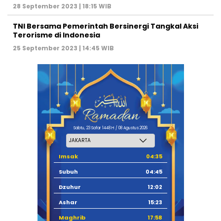
28 September 2023 | 18:15 WIB
TNI Bersama Pemerintah Bersinergi Tangkal Aksi
Terorisme di Indonesia
25 September 2023 | 14:45 WIB
Sabtu, 23 Safar 1448 H / 08 Agustus 2026
Imsak
04:35
Subuh
04:45
Dzuhur
12:02
Ashar
15:23
Maghrib
17:58