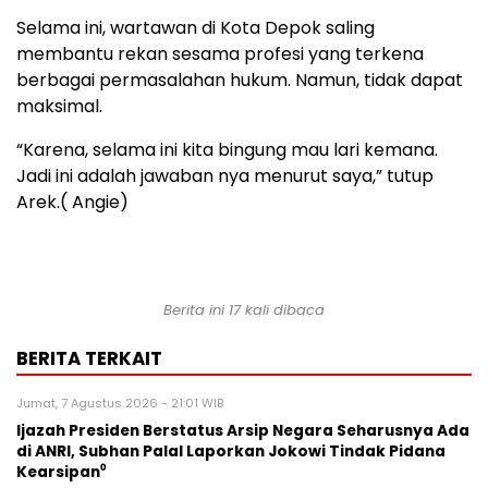
Selama ini, wartawan di Kota Depok saling
membantu rekan sesama profesi yang terkena
berbagai permasalahan hukum. Namun, tidak dapat
maksimal.
“Karena, selama ini kita bingung mau lari kemana.
Jadi ini adalah jawaban nya menurut saya,” tutup
Arek.( Angie)
Berita ini 17 kali dibaca
BERITA TERKAIT
Jumat, 7 Agustus 2026 - 21:01 WIB
Ijazah Presiden Berstatus Arsip Negara Seharusnya Ada
di ANRI, Subhan Palal Laporkan Jokowi Tindak Pidana
Kearsipan⁰