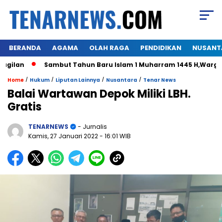
BERANDA
AGAMA
OLAH RAGA
PENDIDIKAN
NUSANT
n
Sambut Tahun Baru Islam 1 Muharram 1445 H,Warga Hima
/
/
/
/
Home
Hukum
Liputan Lainnya
Nusantara
Tenar News
Balai Wartawan Depok Miliki LBH.
Gratis
TENARNEWS
- Jurnalis
Kamis, 27 Januari 2022
- 16:01 WIB