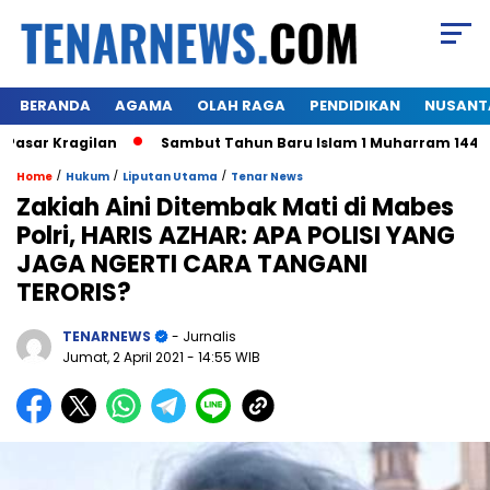
BERANDA
AGAMA
OLAH RAGA
PENDIDIKAN
NUSANT
ar Kragilan
Sambut Tahun Baru Islam 1 Muharram 1445 H,W
/
/
/
Home
Hukum
Liputan Utama
Tenar News
Zakiah Aini Ditembak Mati di Mabes
Polri, HARIS AZHAR: APA POLISI YANG
JAGA NGERTI CARA TANGANI
TERORIS?
TENARNEWS
- Jurnalis
Jumat, 2 April 2021
- 14:55 WIB