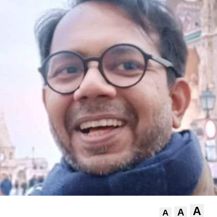
A
A
A