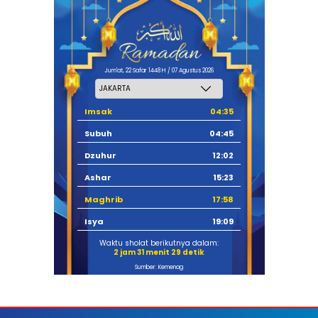
Jum'at, 22 Safar 1448 H / 07 Agustus 2026
Imsak
04:35
Subuh
04:45
Dzuhur
12:02
Ashar
15:23
Maghrib
17:58
Isya
19:09
Waktu sholat berikutnya dalam:
2 jam 31 menit 28 detik
Sumber: Kemenag