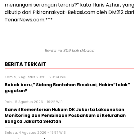
menangani serangan teroris?” kata Haris Azhar, yang
dikutip dari Pikiranrakyat-Bekasi.com oleh DM212 dari
TenarNews.com.***
Berita ini 309 kali dibaca
BERITA TERKAIT
Kamis, 6 Agustus 2026 - 20:34 WIB
Babak baru,” Sidang Bantahan Eksekusi, Hakim”tolak”
gugatan?
Rabu, 5 Agustus 2026 - 19:22 WIB
Kanwil Kementerian Hukum DK Jakarta Laksanakan
Monitoring dan Pembinaan Posbankum di Kelurahan
Bangka Jakarta Selatan
Selasa, 4 Agustus 2026 - 15:57 WIB