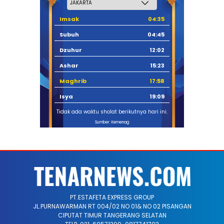
Imsak
04:35
Subuh
04:45
Dzuhur
12:02
Ashar
15:23
Maghrib
17:58
Isya
19:09
Tidak ada waktu sholat berikutnya hari ini.
Sumber: Kemenag
PT.ESTAFETA EXPRESS GROUP
JL.PURNAWARMAN RT 004/02 NO 01& NO 02 PISANGAN
CIPUTAT TIMUR TANGERANG SELATAN