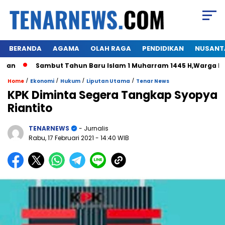
BERANDA
AGAMA
OLAH RAGA
PENDIDIKAN
NUSANT
Sambut Tahun Baru Islam 1 Muharram 1445 H,Warga Himalo D
/
/
/
/
Home
Ekonomi
Hukum
Liputan Utama
Tenar News
KPK Diminta Segera Tangkap Syopya
Riantito
TENARNEWS
- Jurnalis
Rabu, 17 Februari 2021
- 14:40 WIB