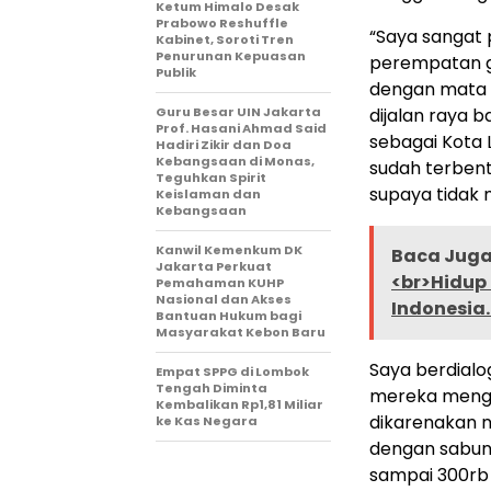
Ketum Himalo Desak
Prabowo Reshuffle
“Saya sangat p
Kabinet, Soroti Tren
Penurunan Kepuasan
perempatan ga
Publik
dengan mata k
Guru Besar UIN Jakarta
dijalan raya 
Prof. Hasani Ahmad Said
sebagai Kota 
Hadiri Zikir dan Doa
Kebangsaan di Monas,
sudah terben
Teguhkan Spirit
supaya tidak 
Keislaman dan
Kebangsaan
Kanwil Kemenkum DK
Baca Juga 
Jakarta Perkuat
<br>Hidup
Pemahaman KUHP
Nasional dan Akses
Indonesia
Bantuan Hukum bagi
Masyarakat Kebon Baru
Saya berdialo
Empat SPPG di Lombok
Tengah Diminta
mereka mengec
Kembalikan Rp1,81 Miliar
dikarenakan na
ke Kas Negara
dengan sabun
sampai 300rb