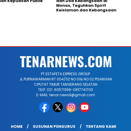
an Kepuasan Publik
dan Doa Kebangsaan di
Monas, Teguhkan Spirit
Keislaman dan Kebangsaan
PT.ESTAFETA EXPRESS GROUP
JL.PURNAWARMAN RT 004/02 NO 01& NO 02 PISANGAN
CIPUTAT TIMUR TANGERANG SELATAN
TELP. 021 .60571399-0817741703
E-MAIL: tenar.news9@gmail.com
HOME
SUSUNAN PENGURUS
TENTANG KAMI