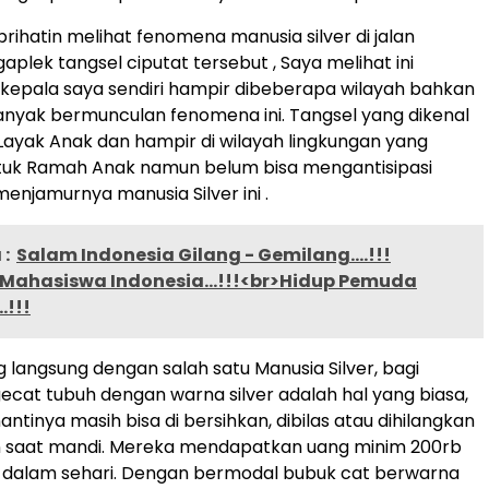
rihatin melihat fenomena manusia silver di jalan
plek tangsel ciputat tersebut , Saya melihat ini
epala saya sendiri hampir dibeberapa wilayah bahkan
banyak bermunculan fenomena ini. Tangsel yang dikenal
Layak Anak dan hampir di wilayah lingkungan yang
tuk Ramah Anak namun belum bisa mengantisipasi
menjamurnya manusia Silver ini .
:
Salam Indonesia Gilang - Gemilang….!!!
 Mahasiswa Indonesia…!!!<br>Hidup Pemuda
…!!!
g langsung dengan salah satu Manusia Silver, bagi
at tubuh dengan warna silver adalah hal yang biasa,
ntinya masih bisa di bersihkan, dibilas atau dihilangkan
 saat mandi. Mereka mendapatkan uang minim 200rb
 dalam sehari. Dengan bermodal bubuk cat berwarna