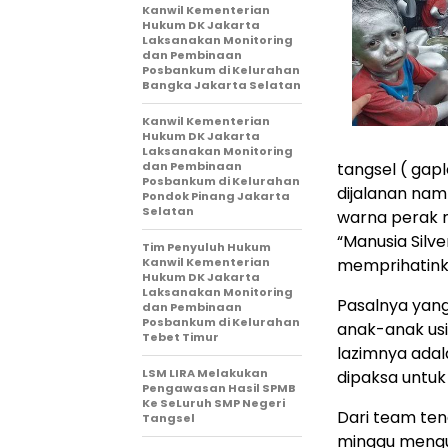
Kanwil Kementerian
Hukum DK Jakarta
Laksanakan Monitoring
dan Pembinaan
Posbankum di Kelurahan
Bangka Jakarta Selatan
Kanwil Kementerian
Hukum DK Jakarta
Laksanakan Monitoring
dan Pembinaan
tangsel ( gapl
Posbankum di Kelurahan
dijalanan na
Pondok Pinang Jakarta
Selatan
warna perak 
“Manusia Silve
Tim Penyuluh Hukum
Kanwil Kementerian
memprihatink
Hukum DK Jakarta
Laksanakan Monitoring
Pasalnya yang
dan Pembinaan
Posbankum di Kelurahan
anak-anak usi
Tebet Timur
lazimnya adal
LSM LIRA Melakukan
dipaksa untuk
Pengawasan Hasil SPMB
Ke SeLuruh SMP Negeri
Dari team ten
Tangsel
minggu mengu