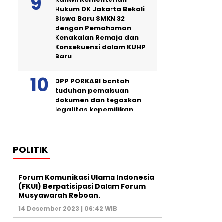
Hukum DK Jakarta Bekali
Siswa Baru SMKN 32
dengan Pemahaman
Kenakalan Remaja dan
Konsekuensi dalam KUHP
Baru
DPP PORKABI bantah
tuduhan pemalsuan
dokumen dan tegaskan
legalitas kepemilikan
POLITIK
Forum Komunikasi Ulama Indonesia
(FKUI) Berpatisipasi Dalam Forum
Musyawarah Reboan.
14 Desember 2023 | 06:42 WIB