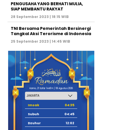
PENGUSAHA YANG BERHATI MULIA,
SIAP MEMBANTU RAKYAT
28 September 2023 | 18:15 WIB
TNI Bersama Pemerintah Bersinergi
Tangkal Aksi Terorisme di Indonesia
25 September 2023 | 14:45 WIB
Kamis, 21 Safar 1448 H / 06 Agustus 2026
Imsak
04:35
Subuh
04:45
Dzuhur
12:02