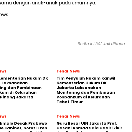
 sama dengan anak-anak pada umumnya.
news
Berita ini 302 kali dibaca
ews
Tenar News
 Kementerian Hukum DK
Tim Penyuluh Hukum Kanwil
a Laksanakan
Kementerian Hukum DK
ring dan Pembinaan
Jakarta Laksanakan
kum di Kelurahan
Monitoring dan Pembinaan
Pinang Jakarta
Posbankum di Kelurahan
n
Tebet Timur
ews
Tenar News
Himalo Desak Prabowo
Guru Besar UIN Jakarta Prof.
le Kabinet, Soroti Tren
Hasani Ahmad Said Hadiri Zikir