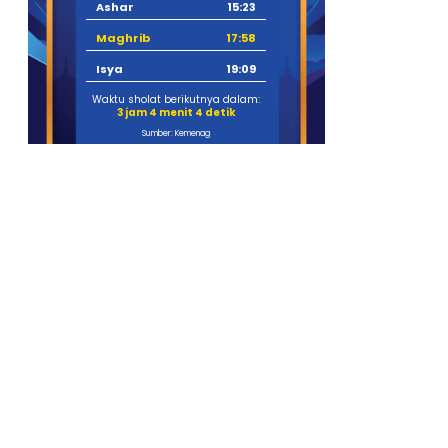
Ashar
15:23
Maghrib
17:58
Isya
19:09
Waktu sholat berikutnya dalam:
3 jam 4 menit 3 detik
Sumber: Kemenag