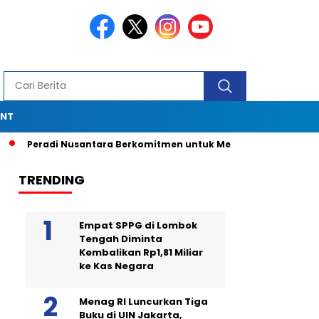
ENT
eradi Nusantara Berkomitmen untuk Menjadi Advokat Spesiali
TRENDING
Empat SPPG di Lombok
Tengah Diminta
Kembalikan Rp1,81 Miliar
ke Kas Negara
Menag RI Luncurkan Tiga
Buku di UIN Jakarta,