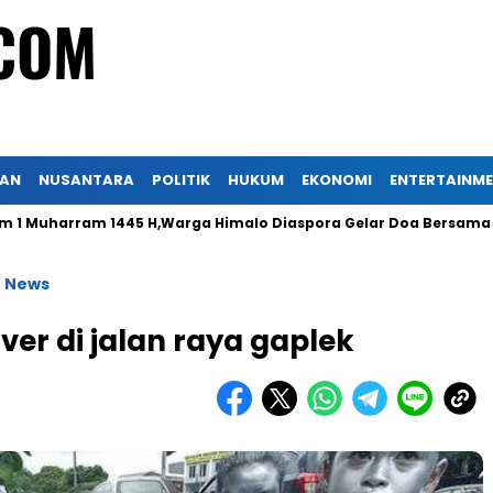
KAN
NUSANTARA
POLITIK
HUKUM
EKONOMI
ENTERTAINM
harram 1445 H,Warga Himalo Diaspora Gelar Doa Bersama
P
 News
er di jalan raya gaplek