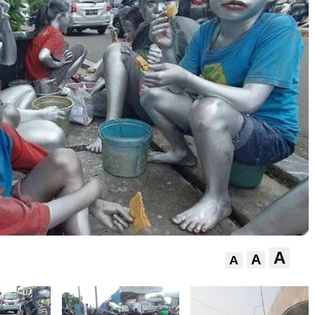
A
A
A