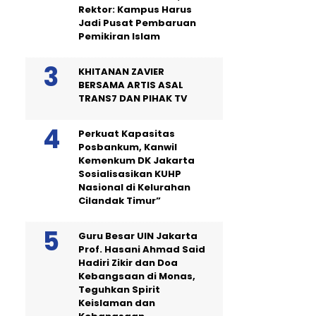
Rektor: Kampus Harus
Jadi Pusat Pembaruan
Pemikiran Islam
KHITANAN ZAVIER
BERSAMA ARTIS ASAL
TRANS7 DAN PIHAK TV
Perkuat Kapasitas
Posbankum, Kanwil
Kemenkum DK Jakarta
Sosialisasikan KUHP
Nasional di Kelurahan
Cilandak Timur”
Guru Besar UIN Jakarta
Prof. Hasani Ahmad Said
Hadiri Zikir dan Doa
Kebangsaan di Monas,
Teguhkan Spirit
Keislaman dan