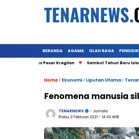
BERANDA
AGAMA
OLAH RAGA
PENDIDI
t Lahan Eks Pasar Kragilan
Sambut Tahun Baru Islam 1 Mu
Home
Ekonomi
Liputan Utama
Tenar
/
/
/
Fenomena manusia silv
TENARNEWS
- Jurnalis
Rabu, 3 Februari 2021
- 14:43 WIB