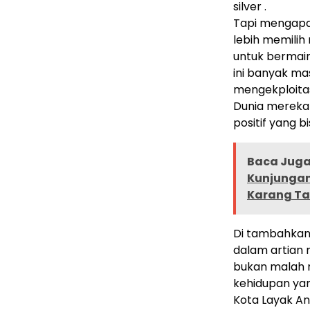
silver .
Tapi mengapa
lebih memilih
untuk bermain
ini banyak ma
mengekploitas
Dunia mereka
positif yang b
Baca Juga 
Kunjungan
Karang Ta
Di tambahkan 
dalam artian
bukan malah 
kehidupan yang
Kota Layak An