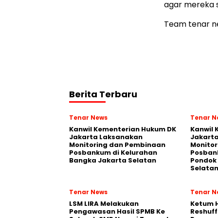
agar mereka
Team tenar 
Berita Terbaru
Tenar News
Tenar N
Kanwil Kementerian Hukum DK
Kanwil
Jakarta Laksanakan
Jakart
Monitoring dan Pembinaan
Monito
Posbankum di Kelurahan
Posban
Bangka Jakarta Selatan
Pondok 
Selata
Tenar News
Tenar N
LSM LIRA Melakukan
Ketum 
Pengawasan Hasil SPMB Ke
Reshuff