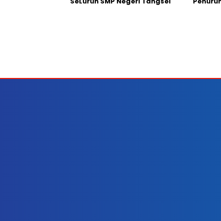
SeLuruh SMP Negeri Tangsel
Penurun